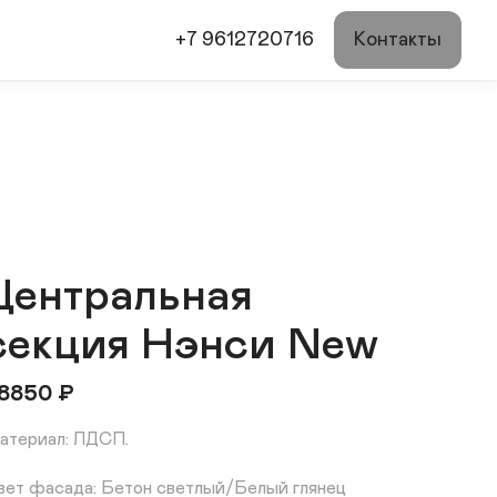
+7 9612720716
Контакты
Центральная
секция Нэнси New
8850
₽
атериал: ЛДСП.

вет фасада: Бетон светлый/Белый глянец
