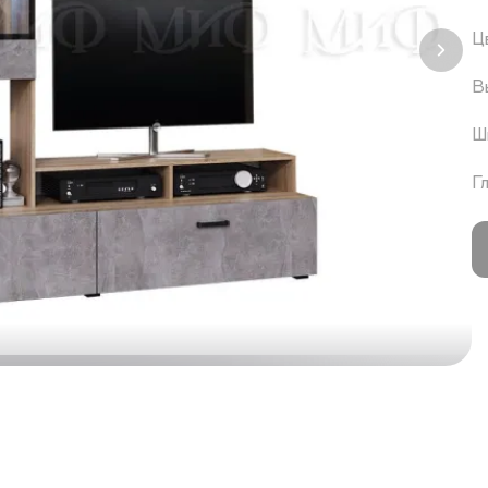
Ц
В
Ш
Г