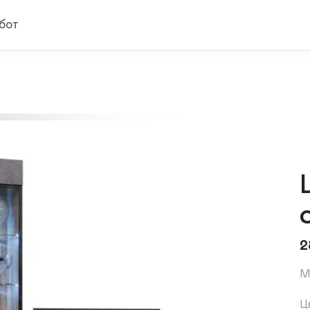
бот
2
М
Ц