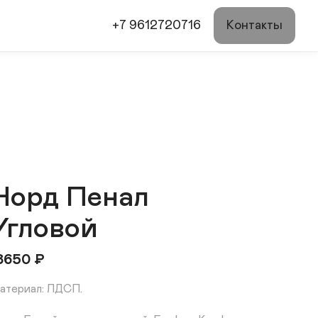
+7 9612720716
Контакты
Норд Пенал
Угловой
8650
₽
атериал: ЛДСП.
