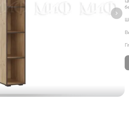
Ц
б
Ш
В
Г