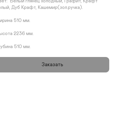
вет:  Белый глянец холодный, Графит, Крафт 
елый, Дуб Крафт, Кашемир(зол.ручка).

ирина 510 мм.

ысота 2236 мм.

лубина 510 мм.
Заказать