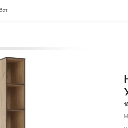
бот
1
М