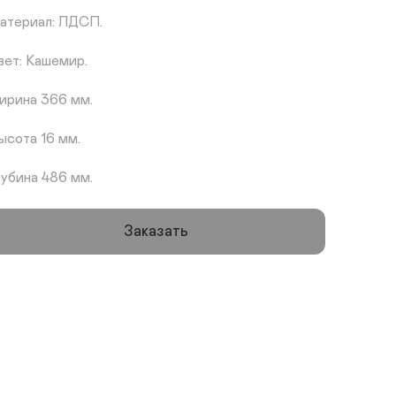
атериал: ЛДСП.

вет: Кашемир.

ирина 366 мм.

ысота 16 мм.

лубина 486 мм.
Заказать