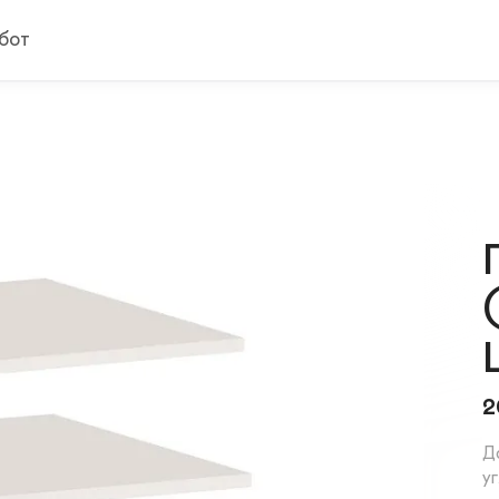
бот
2
Д
уг