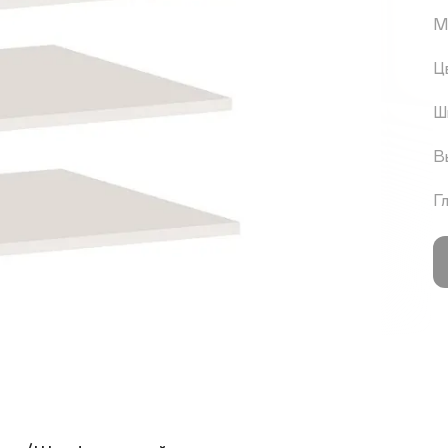
М
Ц
Ш
В
Г