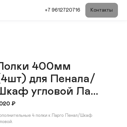
+7 9612720716
Контакты
Полки 400мм
(4шт) для Пенала/
Шкаф угловой Ла...
020
₽
ополнительные 4 полки к Ларго Пенал/Шкаф 
ловой.
