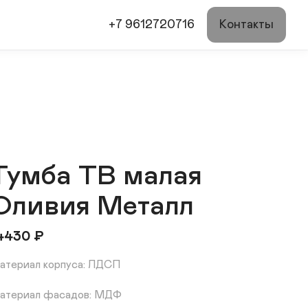
+7 9612720716
Контакты
Тумба ТВ малая
Оливия Металл
4430
₽
атериал корпуса: ЛДСП

атериал фасадов: МДФ
