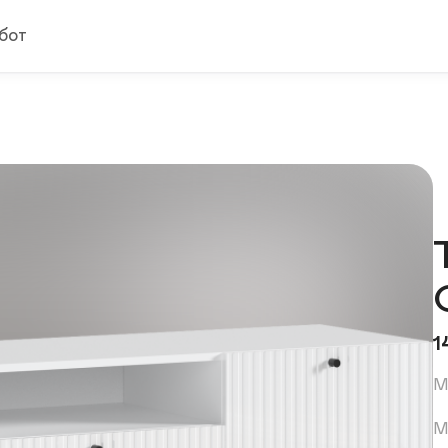
бот
1
М
М