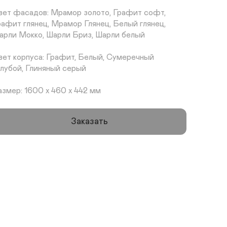
вет фасадов: Мрамор золото, Графит софт, 
рафит глянец, Мрамор Глянец, Белый глянец, 
арли Мокко, Шарли Бриз, Шарли белый

вет корпуса: Графит, Белый, Сумеречный 
олубой, Глиняный серый

азмер: 1600 х 460 х 442 мм
Заказать