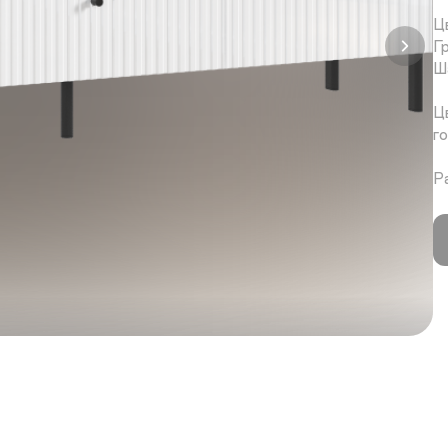
Ц
Г
Ш
Ц
г
Р